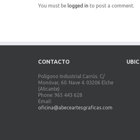
You must be
logged in
to post a comment.
CONTACTO
UBI
Polígono Industrial Carrús. C/
Monóvar, 60. Nave 4. 03206 Elche
(Alicante)
Phone: 965 443 628
Email:
oficina@abeceartesgraficas.com