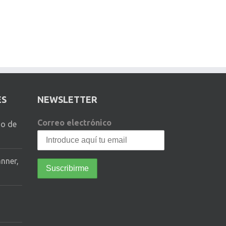
ES
NEWSLETTER
Correo electrónico
io de
anner,