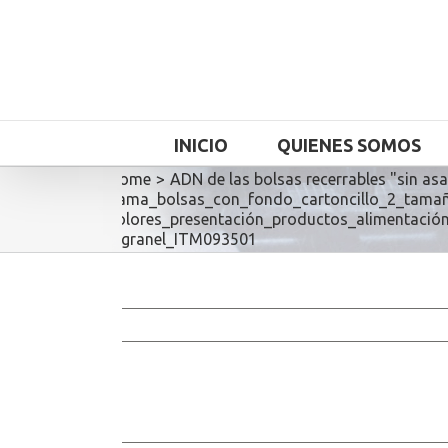
INICIO
QUIENES SOMOS
Home
>
ADN de las bolsas recerrables "sin as
gama_bolsas_con_fondo_cartoncillo_2_tama
colores_presentación_productos_alimentació
a granel_ITM093501