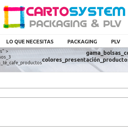
LO QUE NECESITAS
PACKAGING
PLV
as"
>
gama_bolsas_c
ños_3
colores_presentación_producto
n_té_cafe_productos