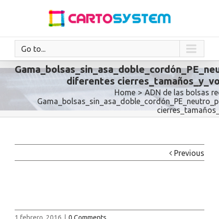
Go to...
Gama_bolsas_sin_asa_doble_cordón_PE_neu
diferentes cierres_tamaños_y_v
Home
>
ADN de las bolsas re
Gama_bolsas_sin_asa_doble_cordón_PE_neutro_plá
cierres_tamaños
Previous
1 febrero, 2016
|
0 Comments