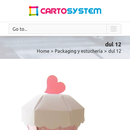
Go to...
dul 12
Home
>
Packaging y estuchería
>
dul 12