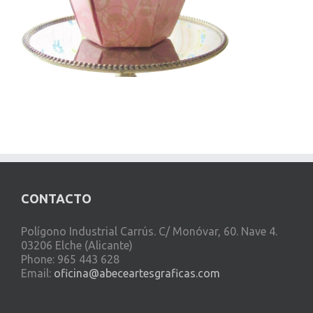
CONTACTO
Polígono Industrial Carrús. C/ Monóvar, 60. Nave 4.
03206 Elche (Alicante)
Phone: 965 443 628
Email:
oficina@abeceartesgraficas.com