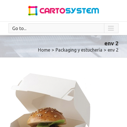
Go to...
env 2
Home
>
Packaging y estuchería
>
env 2