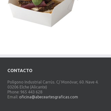
CONTACTO
Polígono Industrial Carrús. C/ Monóvar, 60. Nave 4.
03206 Elche (Alicante)
Phone: 965 443 628
Email:
oficina@abeceartesgraficas.com