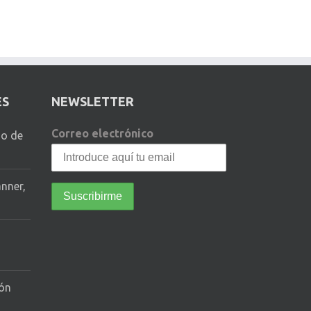
ES
NEWSLETTER
Correo electrónico
io de
anner,
tón