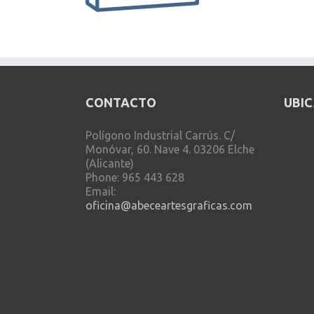
CONTACTO
UBI
Polígono Industrial Carrús. C/
Monóvar, 60. Nave 4. 03206 Elche
(Alicante)
Phone: 965 443 628
Email:
oficina@abeceartesgraficas.com