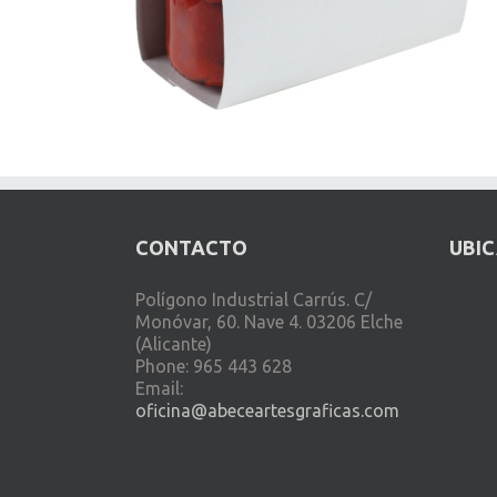
CONTACTO
UBI
Polígono Industrial Carrús. C/
Monóvar, 60. Nave 4. 03206 Elche
(Alicante)
Phone: 965 443 628
Email:
oficina@abeceartesgraficas.com