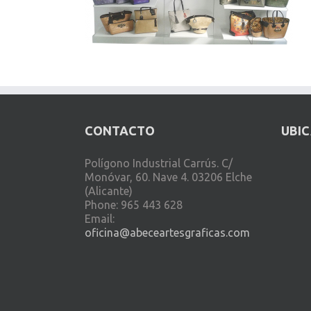
CONTACTO
UBI
Polígono Industrial Carrús. C/
Monóvar, 60. Nave 4. 03206 Elche
(Alicante)
Phone: 965 443 628
Email:
oficina@abeceartesgraficas.com