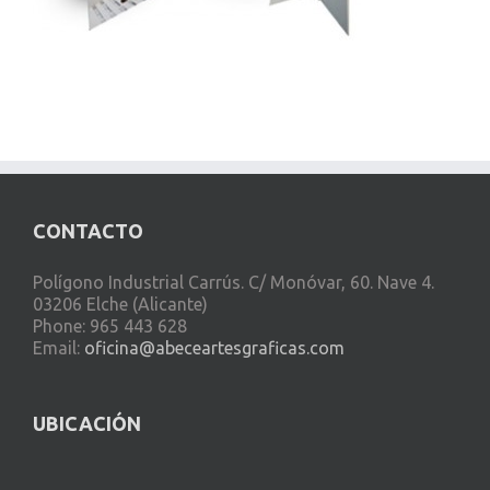
CONTACTO
Polígono Industrial Carrús. C/ Monóvar, 60. Nave 4.
03206 Elche (Alicante)
Phone: 965 443 628
Email:
oficina@abeceartesgraficas.com
UBICACIÓN