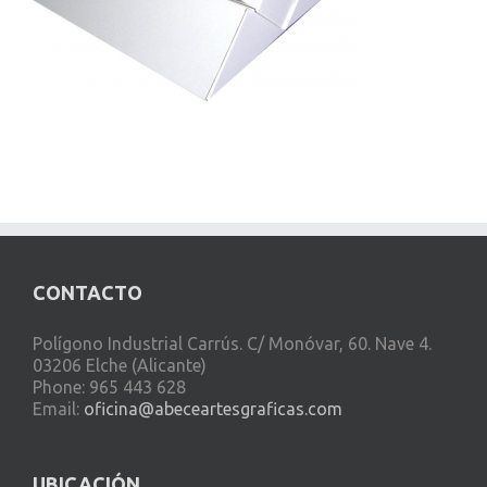
CONTACTO
Polígono Industrial Carrús. C/ Monóvar, 60. Nave 4.
03206 Elche (Alicante)
Phone: 965 443 628
Email:
oficina@abeceartesgraficas.com
UBICACIÓN