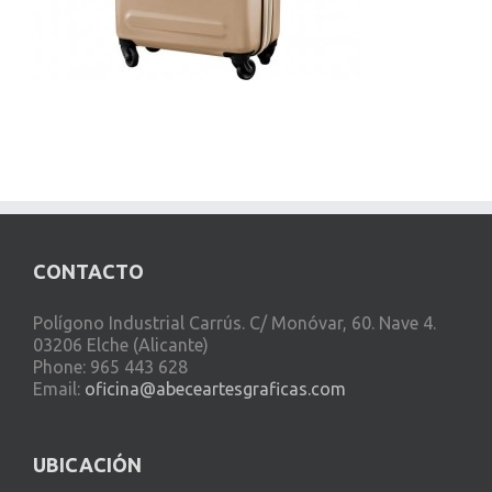
CONTACTO
Polígono Industrial Carrús. C/ Monóvar, 60. Nave 4.
03206 Elche (Alicante)
Phone: 965 443 628
Email:
oficina@abeceartesgraficas.com
UBICACIÓN