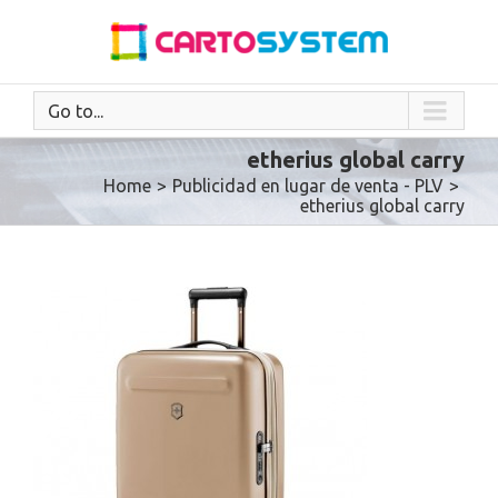
Go to...
etherius global carry
Home
>
Publicidad en lugar de venta - PLV
>
etherius global carry