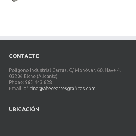
CONTACTO
Polígono Industrial Carrús. C/ Monóvar, 60. Nave 4.
03206 Elche (Alicante)
Phone: 965 443 628
Email:
oficina@abeceartesgraficas.com
UBICACIÓN