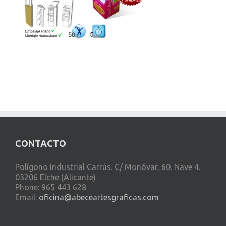
CONTACTO
Polígono Industrial Carrús. C/ Monóvar, 60. Nave 4.
03206 Elche (Alicante)
Phone: 965 443 628
Email:
oficina@abeceartesgraficas.com