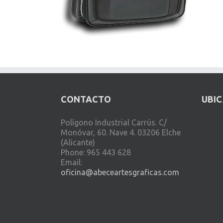
CONTACTO
UBI
Polígono Industrial Carrús. C/
Monóvar, 60. Nave 4. 03206 Elche
(Alicante)
Phone: 965 443 628
Email:
oficina@abeceartesgraficas.com