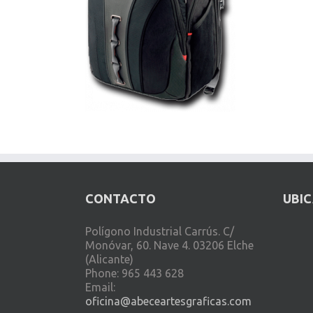
CONTACTO
UBI
Polígono Industrial Carrús. C/
Monóvar, 60. Nave 4. 03206 Elche
(Alicante)
Phone: 965 443 628
Email:
oficina@abeceartesgraficas.com