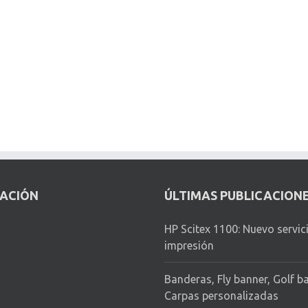
CACIÓN
ÚLTIMAS PUBLICACION
HP Scitex 1100: Nuevo servic
impresión
Banderas, Fly banner, Golf b
Carpas personalizadas