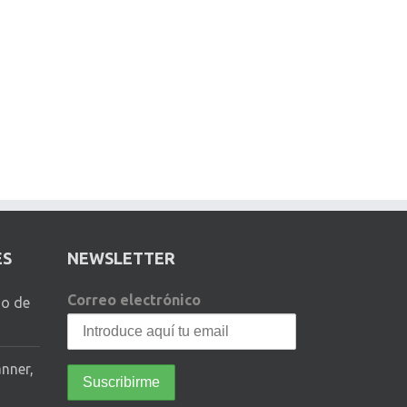
ES
NEWSLETTER
Correo electrónico
io de
anner,