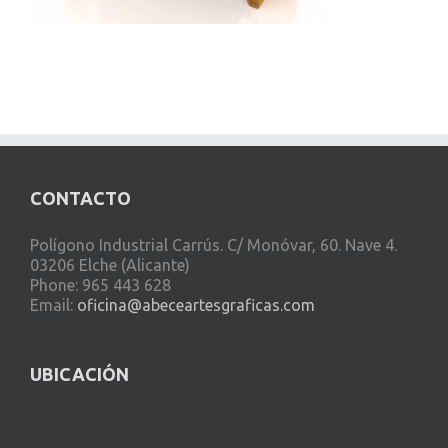
CONTACTO
Polígono Industrial Carrús. C/ Monóvar, 60. Nave 4.
03206 Elche (Alicante)
Phone: 965 443 628
Email:
oficina@abeceartesgraficas.com
UBICACIÓN