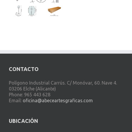
CONTACTO
Polígono Industrial Carrús. C/ Monóvar, 60. Nave 4.
03206 Elche (Alicante)
Phone: 965 443 628
Email:
oficina@abeceartesgraficas.com
UBICACIÓN