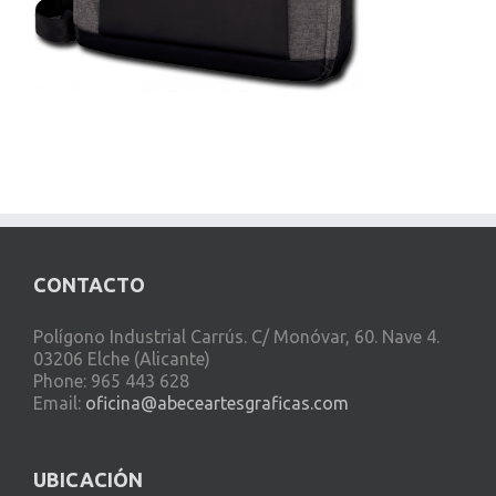
CONTACTO
Polígono Industrial Carrús. C/ Monóvar, 60. Nave 4.
03206 Elche (Alicante)
Phone: 965 443 628
Email:
oficina@abeceartesgraficas.com
UBICACIÓN