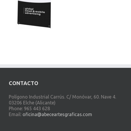
CONTACTO
Polígono Industrial Carrús. C/ Monóvar, 60. Nave 4.
03206 Elche (Alicante)
Phone: 965 443 628
Email:
oficina@abeceartesgraficas.com