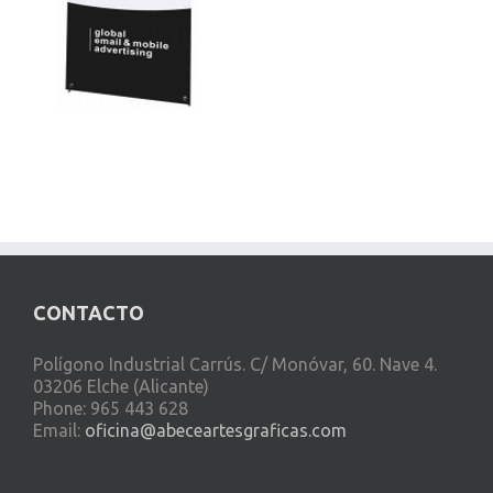
CONTACTO
Polígono Industrial Carrús. C/ Monóvar, 60. Nave 4.
03206 Elche (Alicante)
Phone: 965 443 628
Email:
oficina@abeceartesgraficas.com