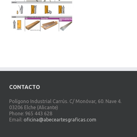
CONTACTO
Polígono Industrial Carrús. C/ Monóvar, 60. Nave 4.
03206 Elche (Alicante)
Phone: 965 443 628
Email:
oficina@abeceartesgraficas.com