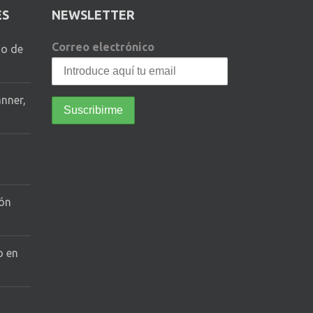
ES
NEWSLETTER
Correo electrónico
io de
anner,
tón
o en