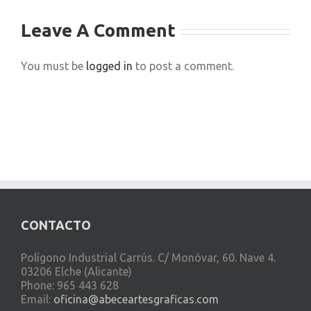
Leave A Comment
You must be
logged in
to post a comment.
CONTACTO
Polígono Industrial Carrús. C/ Monóvar, 60. Nave 4.
03206 Elche (Alicante)
Phone: 965 443 628
Email:
oficina@abeceartesgraficas.com