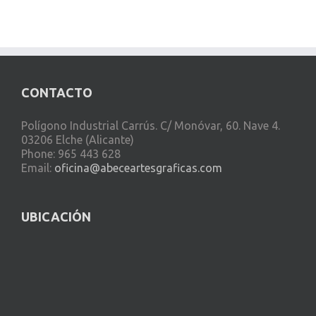
CONTACTO
Polígono Industrial Carrús. C/ Monóvar, 60. Nave 4.
03206 Elche (Alicante)
Phone: 965 443 628
Email:
oficina@abeceartesgraficas.com
UBICACIÓN