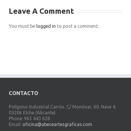
Leave A Comment
You must be
logged in
to post a comment.
CONTACTO
Polígono Industrial Carrús. C/ Monóvar, 60. Nave 4.
03206 Elche (Alicante)
Phone: 965 443 628
Email:
oficina@abeceartesgraficas.com