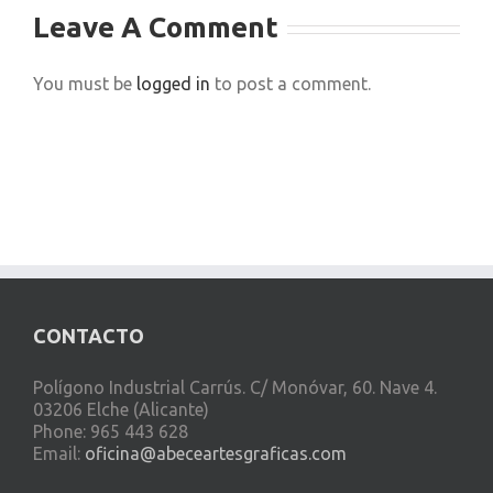
Leave A Comment
You must be
logged in
to post a comment.
CONTACTO
Polígono Industrial Carrús. C/ Monóvar, 60. Nave 4.
03206 Elche (Alicante)
Phone: 965 443 628
Email:
oficina@abeceartesgraficas.com