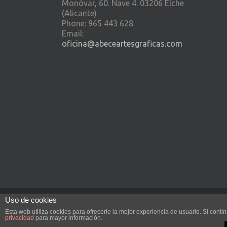
Monóvar, 60. Nave 4. 03206 Elche
(Alicante)
Phone: 965 443 628
Email:
oficina@abeceartesgraficas.com
Uso de cookies
Cartosystem - 2015 © |
Política de privacida
Esta web utiliza cookies para ofrecerle la mejor experiencia de usuario. Si con
privacidad
para mayor información.
Diseño web realizado por Vissanum