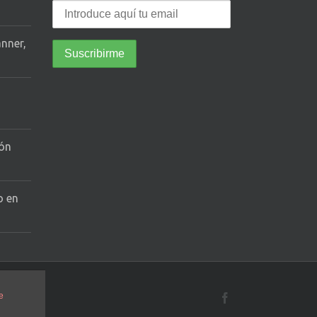
anner,
tón
o en
e