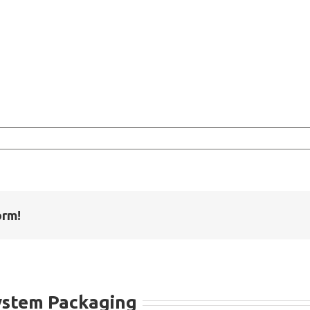
orm!
ystem Packaging