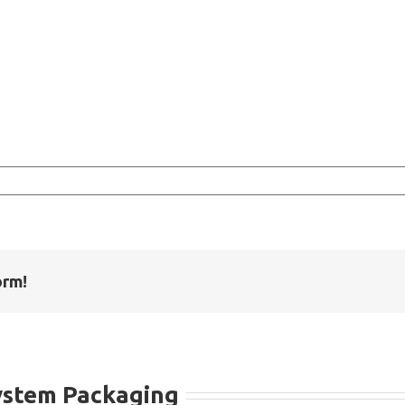
orm!
ystem Packaging