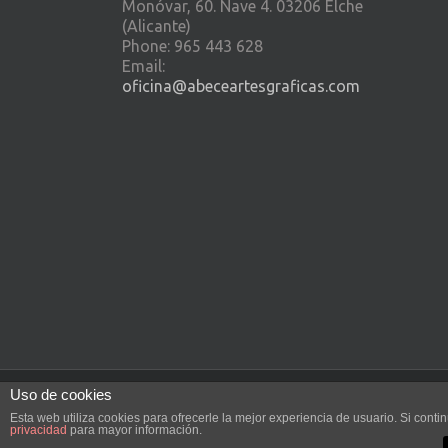
Monóvar, 60. Nave 4. 03206 Elche
(Alicante)
Phone: 965 443 628
Email:
oficina@abeceartesgraficas.com
Uso de cookies
Cartosystem - 2015 © |
Política de privacida
Esta web utiliza cookies para ofrecerle la mejor experiencia de usuario. Si con
privacidad
para mayor información.
Diseño web realizado por Vissanum