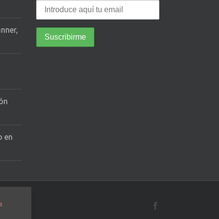
anner,
tón
o en
e