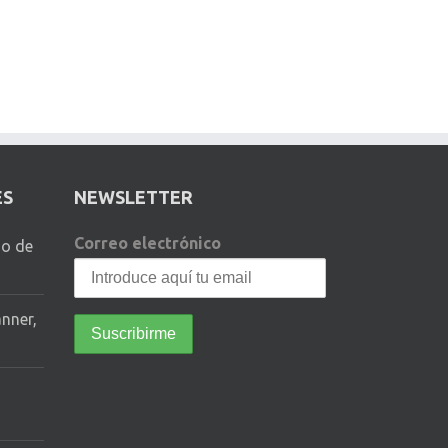
ES
NEWSLETTER
Correo electrónico
io de
anner,