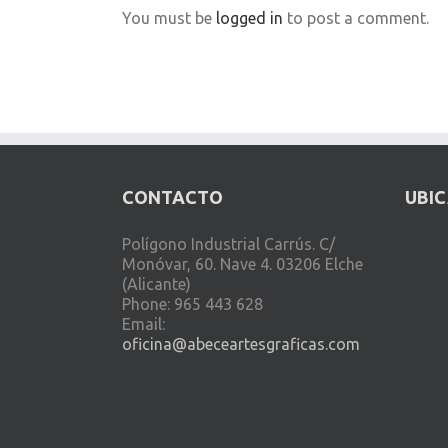
You must be
logged in
to post a comment.
CONTACTO
UBI
Polígono Industrial Carrús. C/
Monóvar, 60. Nave 4. 03206 Elche
(Alicante)
Phone: 965 443 628
Email:
oficina@abeceartesgraficas.com