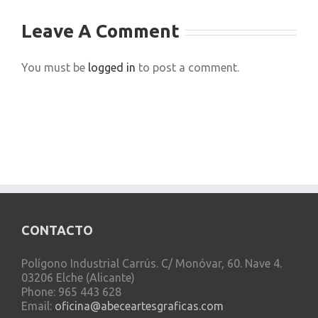
Leave A Comment
You must be
logged in
to post a comment.
CONTACTO
Polígono Industrial Carrús. C/ Monóvar, 60. Nave 4.
03206 Elche (Alicante)
Phone: 965 443 628
Email:
oficina@abeceartesgraficas.com