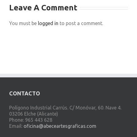
Leave A Comment
You must be
logged in
to post a comment.
CONTACTO
Polígono Industrial Carrús. C/ Monóvar, 60. Nave 4.
03206 Elche (Alicante)
Phone: 965 443 628
Email:
oficina@abeceartesgraficas.com