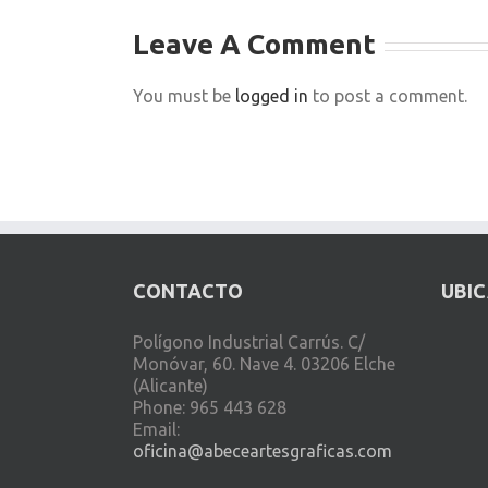
Leave A Comment
You must be
logged in
to post a comment.
CONTACTO
UBI
Polígono Industrial Carrús. C/
Monóvar, 60. Nave 4. 03206 Elche
(Alicante)
Phone: 965 443 628
Email:
oficina@abeceartesgraficas.com