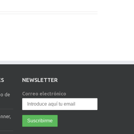
ES
NEWSLETTER
Correo electrónico
io de
anner,