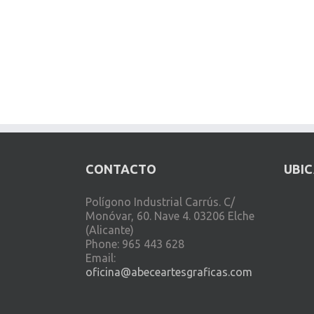
CONTACTO
UBI
Polígono Industrial Carrús. C/
Monóvar, 60. Nave 4. 03206 Elche
(Alicante)
Phone: 965 443 628
Email:
oficina@abeceartesgraficas.com