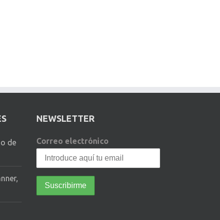
ES
NEWSLETTER
Correo electrónico
io de
anner,