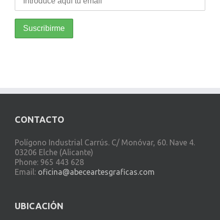
CONTACTO
Polígono Industrial Carrús. C/ Monóvar, 60. Nave 4.
03206 Elche (Alicante)
Phone: 965 443 628
Email:
oficina@abeceartesgraficas.com
UBICACIÓN